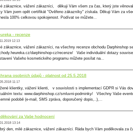
lé zákaznice, vážení zákazníci, děkuji Vám všem za čas, který jste věnoval
ky Vám jsem opět certifikát "Ověřeno zákazníky" získala. Děkuji Vám za vše
inesla 100% celkovou spokojenost. Podívat se můžete...
ureka - recenze
11.2019 12:13
lé zákaznice, vážení zákazníci, na všechny recenze obchodu Darphinshop s
chody.heureka.cz/darphinshop-cz/recenze/ Vaše individuální dotazy souvisej
stavení Vašeho kosmetického programu můžete posílat na...
hrana osobních údajů - platnost od 25.5.2018
05.2018 11:17
žené klientky, vážení klienti, v souvislosti s implementací GDPR si Vás do
tuálním textu: www.darphinshop.cz/smluvni-podminky/ Všechny Vaše eventuál
semné podobě (e-mail, SMS zpráva, doporučený dopis,..),...
děkování za Vaše hodnocení
01.2018 13:14
brý den, milé zákaznice, vážení zákazníci. Ráda bych Vám poděkovala za č