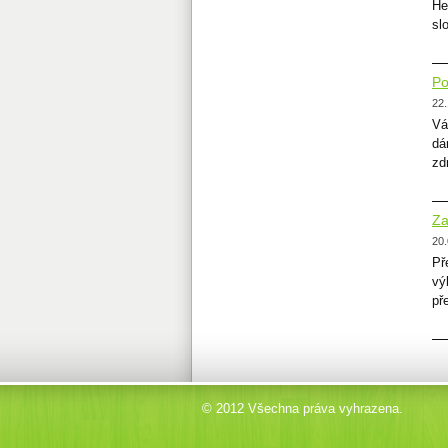
He
sl
Po
22.
Vá
dá
zd
Za
20.
Př
vý
př
© 2012 Všechna práva vyhrazena.