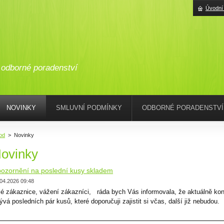
Úvodní
odborné poradenství
NOVINKY
SMLUVNÍ PODMÍNKY
ODBORNÉ PORADENSTVÍ
od
>
Novinky
ovinky
ozornění na poslední kusy skladem
04.2026 09:48
lé zákaznice, vážení zákazníci, ráda bych Vás informovala, že aktuálně kon
ývá posledních pár kusů, které doporučuji zajistit si včas, další již nebud