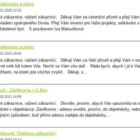
děkování a přání
01.2026 12:35
lé zákaznice, vážení zákazníci. Děkuji Vám za celoroční přízeň a přeji Vám
kladem spokojeného života. Přeji Vám invenci pro Vaše projekty, setkávání s 
ždodenní bytí. S pozdravem Iva Matoušková
děkování a přání
01.2025 18:04
lé zákaznice, vážení zákazníci. Děkuji Vám za Vaši přízeň a přeji Vám v ro
mé milé lidi kolem Vás. Nechť se Vám vše daří. Ráda bych, abych i já k Va
užbami, na které jste všichni zvyklí. Děkuji, s...
vě - Zásilkovna + Z-Box
05.2021 14:09
lé zákaznice, vážení zákazníci. Dovolte, prosím, abych Vás upozornila na n
žete v objednávce: Zásilkovnu - adresu uveďte, prosím, do objednávky, neb
ejným způsobem, buď přímo adresu zadejte do objednávky,...
ětovně "Ověřeno zákazníky"
06.2020 10:13