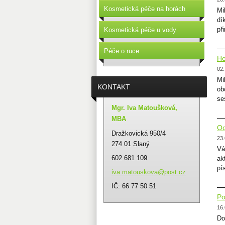
Kosmetická péče na horách
Mi
dí
př
Kosmetická péče u vody
Péče o ruce
He
02.
Mi
KONTAKT
ob
se
Mgr. Iva Matoušková,
MBA
Oc
Dražkovická 950/4
23.
274 01 Slaný
Vá
602 681 109
ak
pí
iva.mato
uskova@p
ost.cz
IČ: 66 77 50 51
Po
16.
Do