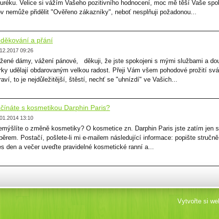
uréku. Velice si vážím Vašeho pozitivního hodnocení, moc mě těší Vaše spok
ov nemůže přidělit "Ověřeno zákazníky", neboť nesplňuji požadonou...
děkování a přání
12.2017 09:26
žené dámy, vážení pánové, děkuji, že jste spokojeni s mými službami a do
rky udělají obdarovaným velkou radost. Přeji Vám všem pohodové prožití svá
raví, to je nejdůležitější, štěstí, nechť se "uhnízdí" ve Vašich...
čínáte s kosmetikou Darphin Paris?
01.2014 13:10
emýšlíte o změně kosmetiky? O kosmetice zn. Darphin Paris jste zatím jen 
běrem. Postačí, pošlete-li mi e-mailem následující informace: popište stručně 
es den a večer uveďte pravidelné kosmetické ranní a...
Vytvořte si w