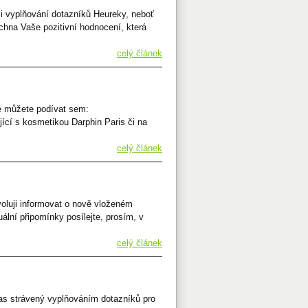
i vyplňování dotazníků Heureky, neboť
chna Vaše pozitivní hodnocení, která
celý článek
e můžete podívat sem:
ící s kosmetikou Darphin Paris či na
celý článek
voluji informovat o nově vloženém
ní připomínky posílejte, prosím, v
celý článek
as strávený vyplňováním dotazníků pro