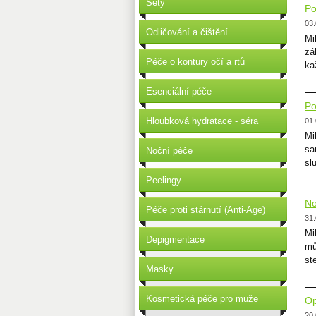
Sety
Po
03.
Odličování a čištění
Mi
zá
Péče o kontury očí a rtů
ka
Esenciální péče
Po
Hloubková hydratace - séra
01.
Mi
sa
Noční péče
sl
Peelingy
No
Péče proti stárnutí (Anti-Age)
31.
Mi
Depigmentace
mů
st
Masky
Kosmetická péče pro muže
Op
20.