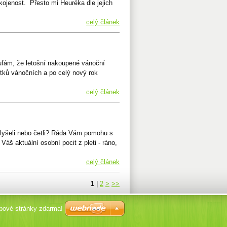
ojenost. Přesto mi Heuréka dle jejich
celý článek
ufám, že letošní nakoupené vánoční
tků vánočních a po celý nový rok
celý článek
slyšeli nebo četli? Ráda Vám pomohu s
Váš aktuální osobní pocit z pleti - ráno,
celý článek
1
|
2
>
>>
ebové stránky zdarma!