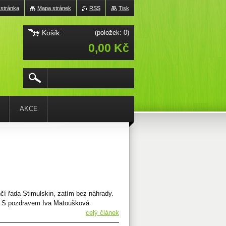
 stránka
Mapa stránek
RSS
Tisk
Košík:
(položek: 0)
0,00 Kč
AKCE
čí řada Stimulskin, zatím bez náhrady.
ou. S pozdravem Iva Matoušková
celý článek