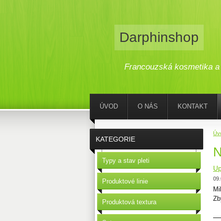
Darphinshop
Francouzská kosmetika a 
ÚVOD
O NÁS
KONTAKT
Úv
KATEGORIE
N
Typy a stav pleti
Up
09.
Produktové linie
Mi
Zb
Produktová textura