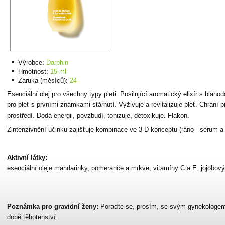
Výrobce:
Darphin
Hmotnost:
15 ml
Záruka (měsíců):
24
Esenciální olej pro všechny typy pleti. Posilující aromatický elixír s blaho
pro pleť s prvními známkami stárnutí. Vyživuje a revitalizuje pleť. Chrání 
prostředí. Dodá energii, povzbudí, tonizuje, detoxikuje. Flakon.
Zintenzivnění účinku zajišťuje kombinace ve 3 D konceptu (ráno - sérum a 
Aktivní látky:
esenciální oleje mandarinky, pomeranče a mrkve, vitamíny C a E, jojobov
Poznámka pro gravidní ženy:
Poraďte se, prosím, se svým gynekologem 
době těhotenství.