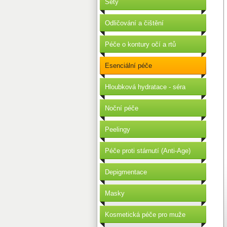
Sety
Odličování a čištění
Péče o kontury očí a rtů
Esenciální péče
Hloubková hydratace - séra
Noční péče
Peelingy
Péče proti stárnutí (Anti-Age)
Depigmentace
Masky
Kosmetická péče pro muže