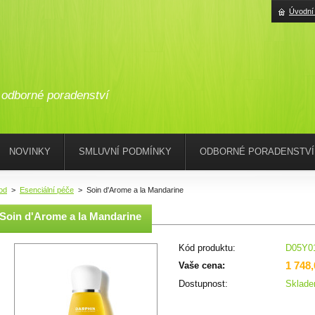
Úvodní
odborné poradenství
NOVINKY
SMLUVNÍ PODMÍNKY
ODBORNÉ PORADENSTVÍ
od
>
Esenciální péče
>
Soin d'Arome a la Mandarine
Soin d'Arome a la Mandarine
Kód produktu:
D05Y0
1 748
Vaše cena:
Dostupnost:
Sklad