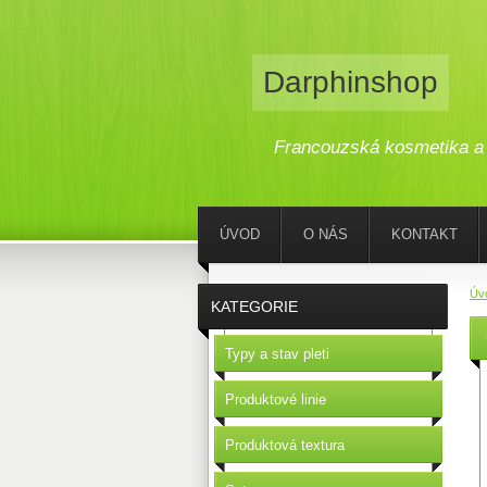
Darphinshop
Francouzská kosmetika a 
ÚVOD
O NÁS
KONTAKT
Úv
KATEGORIE
Typy a stav pleti
Produktové linie
Produktová textura