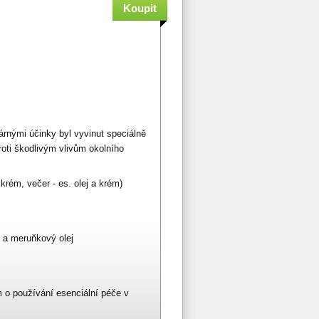
dárnými účinky byl vyvinut speciálně
proti škodlivým vlivům okolního
krém, večer - es. olej a krém)
ý a meruňkový olej
o používání esenciální péče v