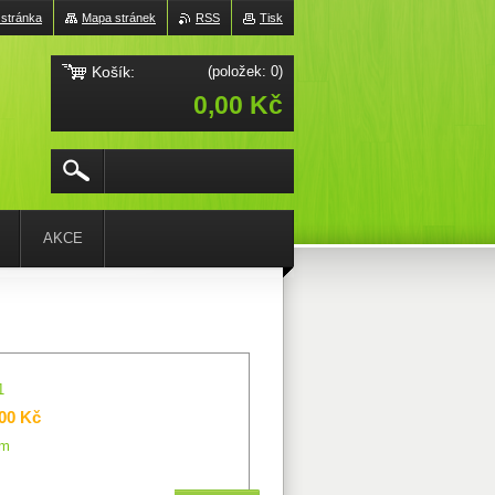
 stránka
Mapa stránek
RSS
Tisk
Košík:
(položek: 0)
0,00 Kč
AKCE
1
,00 Kč
em