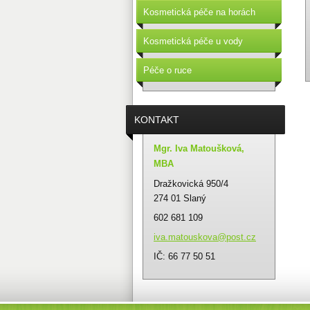
Kosmetická péče na horách
Kosmetická péče u vody
Péče o ruce
KONTAKT
Mgr. Iva Matoušková,
MBA
Dražkovická 950/4
274 01 Slaný
602 681 109
iva.mato
uskova@p
ost.cz
IČ: 66 77 50 51