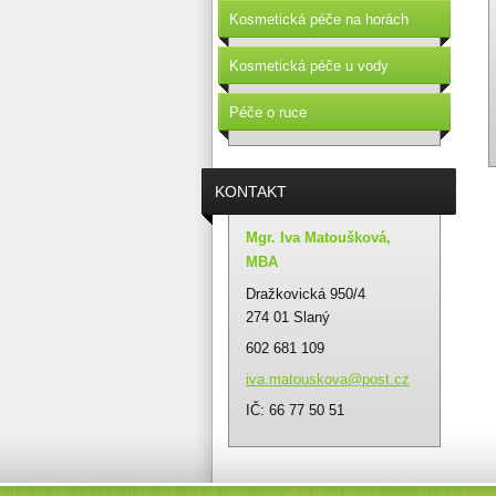
Kosmetická péče na horách
Kosmetická péče u vody
Péče o ruce
KONTAKT
Mgr. Iva Matoušková,
MBA
Dražkovická 950/4
274 01 Slaný
602 681 109
iva.mato
uskova@p
ost.cz
IČ: 66 77 50 51