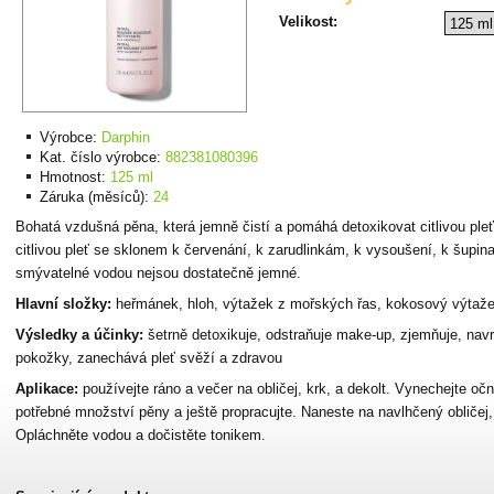
Velikost:
Výrobce:
Darphin
Kat. číslo výrobce:
882381080396
Hmotnost:
125 ml
Záruka (měsíců):
24
Bohatá vzdušná pěna, která jemně čistí a pomáhá detoxikovat citlivou pleť
citlivou pleť se sklonem k červenání, k zarudlinkám, k vysoušení, k šupin
smývatelné vodou nejsou dostatečně jemné.
Hlavní složky:
heřmánek, hloh, výtažek z mořských řas, kokosový výtaž
Výsledky a účinky:
šetrně detoxikuje, odstraňuje make-up, zjemňuje, navra
pokožky, zanechává pleť svěží a zdravou
Aplikace:
používejte ráno a večer na obličej, krk, a dekolt. Vynechejte očn
potřebné množství pěny a ještě propracujte. Naneste na navlhčený obličej, 
Opláchněte vodou a dočistěte tonikem.