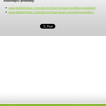
Související produkty:
www.darphinshop.cz/products/intral-tonique-micellaire-quotidien/
www.darphinshop.cz/products/intral-serum-essentiel-quotidien/