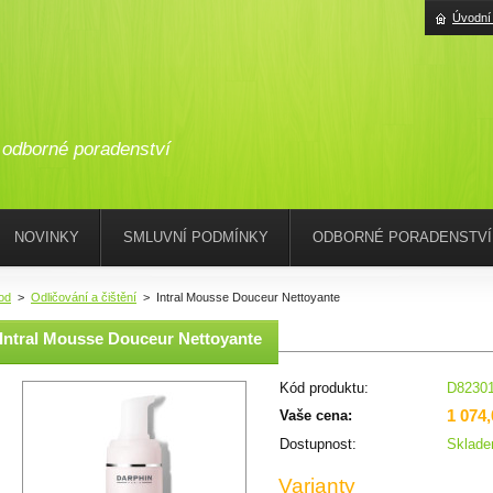
Úvodní
odborné poradenství
NOVINKY
SMLUVNÍ PODMÍNKY
ODBORNÉ PORADENSTVÍ
od
>
Odličování a čištění
>
Intral Mousse Douceur Nettoyante
Intral Mousse Douceur Nettoyante
Kód produktu:
D8230
1 074
Vaše cena:
Dostupnost:
Sklad
Varianty