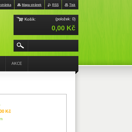
 stránka
Mapa stránek
RSS
Tisk
Košík:
(položek: 0)
0,00 Kč
AKCE
1
,00 Kč
em