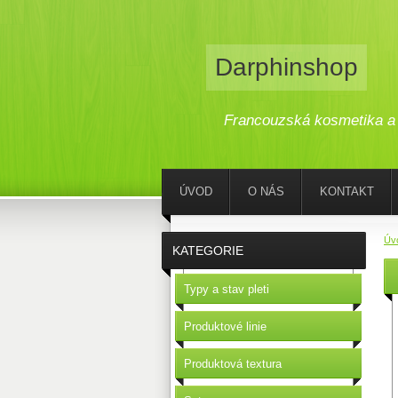
Darphinshop
Francouzská kosmetika a 
ÚVOD
O NÁS
KONTAKT
Úv
KATEGORIE
Typy a stav pleti
Produktové linie
Produktová textura