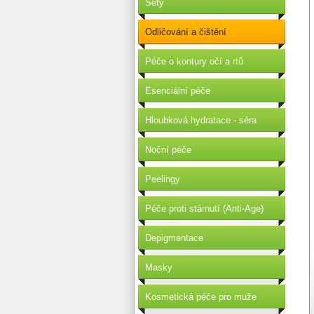
Sety
Odličování a čištění
Péče o kontury očí a rtů
Esenciální péče
Hloubková hydratace - séra
Noční péče
Peelingy
Péče proti stárnutí (Anti-Age)
Depigmentace
Masky
Kosmetická péče pro muže